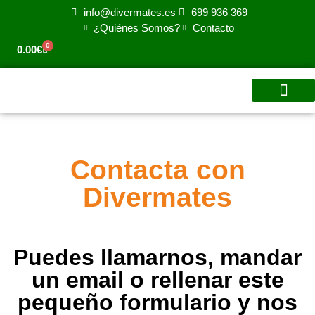
info@divermates.es
699 936 369
¿Quiénes Somos?
Contacto
0
0.00
€
Para tu centro
Para Familias
Para Empres
Video Aprend
Contacta con
Divermates
Puedes llamarnos, mandar
un email o rellenar este
pequeño formulario y nos