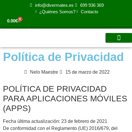
info@divermates.es
699 936 369
¿Quiénes Somos?
Contacto
0
0.00
€
Para tu centro
Para Familias
Para Empres
Video Aprend
Política de Privacidad
Nelo Maestre
15 de marzo de 2022
POLÍTICA DE PRIVACIDAD
PARA APLICACIONES MÓVILES
(APPS)
Fecha última actualización: 23 de febrero de 2021
De conformidad con el Reglamento (UE) 2016/679, del