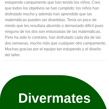
estupendo campamento que han tenido los niños. Creo
que todos los objetivos se han cumplido: los niños han
disfrutado mucho y además han aprendido que las
matemáticas pueden ser divertidas. Tenía un poco de
miedo que les resultara aburrido o demasiado difícil pues
ninguno de los dos son entusiastas de las matemáticas.
Pero ha sido lo contrario, han disfrutado cada día de las
dos semanas, mucho más que cualquier otro campamento.
Muchas gracias por el equipo tan estupendo y el diseño
del taller.
Divermates