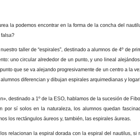
ea la podemos encontrar en la forma de la concha del nautilu
 falsa?
uestro taller de “espirales”, destinado a alumnos de 4º de pr
to: uno circular alrededor de un punto, y uno lineal alejándo
punto que se va alejando progresivamente de un centro a la vez
alumnos diferencian y dibujan espirales arquimedianas y logar
ión», destinado a 1º de la ESO, hablamos de la sucesión de Fib
por sí solos en la naturaleza, los alumnos quedan fascina
s los rectángulos áureos y, también, las espirales áureas.
s relacionan la espiral dorada con la espiral del nautilus, si