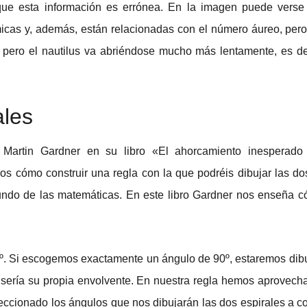
ue esta información es errónea. En la imagen puede vers
micas y, además, están relacionadas con el número áureo, pero
 pero el nautilus va abriéndose mucho más lentamente, es de
ales
artin Gardner en su libro «El ahorcamiento inesperado y
s cómo construir una regla con la que podréis dibujar las d
undo de las matemáticas. En este libro Gardner nos enseña c
80º. Si escogemos exactamente un ángulo de 90º, estaremos dib
te sería su propia envolvente. En nuestra regla hemos aprovec
eccionado los ángulos que nos dibujarán las dos espirales a co