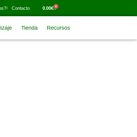
0
os?
Contacto
0.00
€
izaje
Tienda
Recursos