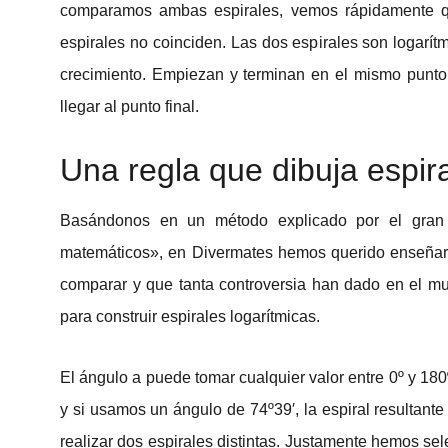
comparamos ambas espirales, vemos rápidamente q
espirales no coinciden. Las dos espirales son logarít
crecimiento. Empiezan y terminan en el mismo punto
llegar al punto final.
Una regla que dibuja espir
Basándonos en un método explicado por el gran M
matemáticos», en Divermates hemos querido enseñaro
comparar y que tanta controversia han dado en el m
para construir espirales logarítmicas.
El ángulo a puede tomar cualquier valor entre 0º y 1
y si usamos un ángulo de 74º39′, la espiral resultan
realizar dos espirales distintas. Justamente hemos sel