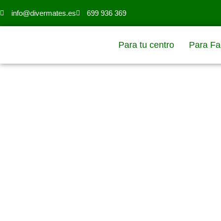
info@divermates.es
699 936 369
Para tu centro
Para Fa