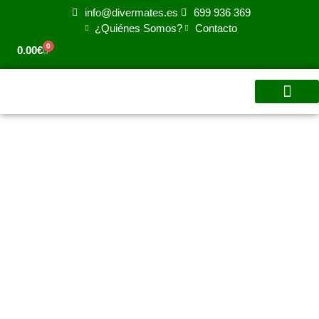
info@divermates.es
699 936 369
¿Quiénes Somos?
Contacto
0
0.00
€
Para tu centro
Para Familias
Para Empres
Video Aprend