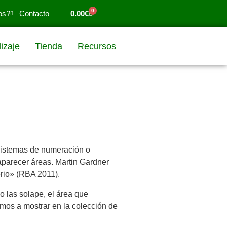
0
os?
Contacto
0.00
€
izaje
Tienda
Recursos
istemas de numeración o
aparecer áreas. Martin Gardner
erio» (RBA 2011).
 las solape, el área que
mos a mostrar en la colección de