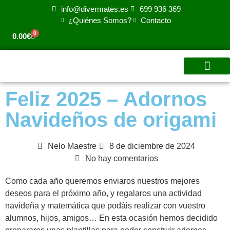
info@divermates.es
699 936 369
¿Quiénes Somos?
Contacto
0
0.00
€
Para tu centro
Para Familias
Para Empres
Video Aprend
Feliz 2025 – Adornos
Navideños de origami
Nelo Maestre
8 de diciembre de 2024
No hay comentarios
Como cada año queremos enviaros nuestros mejores
deseos para el próximo año, y regalaros una actividad
navideña y matemática que podáis realizar con vuestro
alumnos, hijos, amigos… En esta ocasión hemos decidido